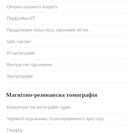
Опорно-рухового апарату
Перфузійна КТ
Придаткових пазух носу, скроневих кісток
Шиї, гортані
КТ-ангіографія
Контрастне підсилення
Уретрографія
Магнітно-резонансна томографія
Безконтрастна ангіографія судин
Черевної порожнини, позаочеревинного простору
Гіпофізу