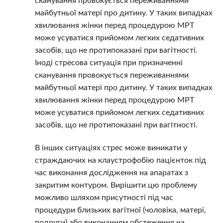
сканування провокується переживаннями
майбутньої матері про дитину. У таких випадках
хвилювання жінки перед процедурою МРТ
може усуватися прийомом легких седативних
засобів, що не протипоказані при вагітності.
Іноді стресова ситуація при призначенні
сканування провокується переживаннями
майбутньої матері про дитину. У таких випадках
хвилювання жінки перед процедурою МРТ
може усуватися прийомом легких седативних
засобів, що не протипоказані при вагітності.
В інших ситуаціях стрес може виникати у
страждаючих на клаустрофобію пацієнток під
час виконання дослідження на апаратах з
закритим контуром. Вирішити цю проблему
можливо шляхом присутності під час
процедури близьких вагітної (чоловіка, матері,
подруги) або виконанням обстеження на